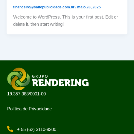
financeiro@saltopublicidade.com.br
/
maio 28, 2025
Welcome to WordPress. This is your first post. Edit or
delete it, then start writing!
19.357.388/0001-00
Política de Privacidade
+ 55 (62) 3110-8300